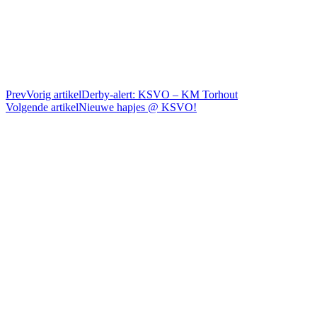
Prev
Vorig artikel
Derby-alert: KSVO – KM Torhout
Volgende artikel
Nieuwe hapjes @ KSVO!